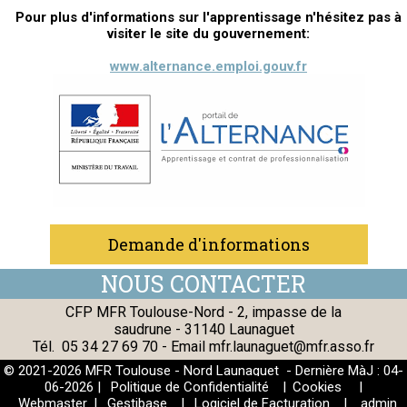
Pour plus d'informations sur l'apprentissage n'hésitez pas à
visiter le site du gouvernement:
www.alternance.emploi.gouv.fr
Demande d'informations
CFP MFR Toulouse-Nord - 2, impasse de la
saudrune - 31140 Launaguet
Tél.
05 34 27 69 70
- Email
mfr.launaguet@mfr.asso.fr
© 2021-2026 MFR Toulouse - Nord Launaguet - Dernière MàJ : 04-
06-2026 |
Politique de Confidentialité
|
Cookies
|
Webmaster
|
Gestibase
|
Logiciel de Facturation
|
admin