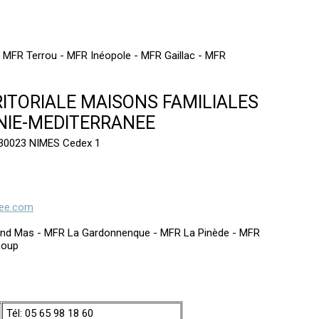
 MFR Terrou - MFR Inéopole - MFR Gaillac - MFR
ITORIALE MAISONS FAMILIALES
NIE-MEDITERRANEE
8 30023 NIMES Cedex 1
nee.com
and Mas - MFR La Gardonnenque - MFR La Pinède - MFR
Loup
Tél: 05 65 98 18 60