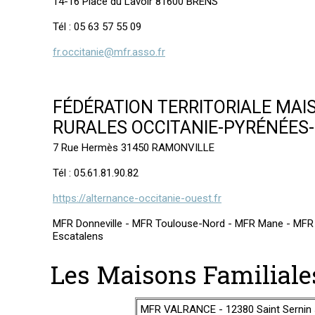
14-16 Place du Lavoir 81600 BRENS
Tél : 05 63 57 55 09
fr.occitanie@mfr.asso.fr
FÉDÉRATION TERRITORIALE MAI
RURALES OCCITANIE-PYRÉNÉES
7 Rue Hermès 31450 RAMONVILLE
Tél : 05.61.81.90.82
https://alternance-occitanie-ouest.fr
MFR Donneville - MFR Toulouse-Nord - MFR Mane - MFR
Escatalens
Les Maisons Familial
MFR VALRANCE - 12380 Saint Sernin 