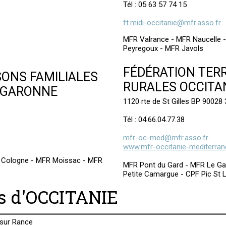
Tél : 05 63 57 74 15
ft.midi-occitanie@mfr.asso.fr
MFR Valrance - MFR Naucelle -
Peyregoux - MFR Javols
FÉDÉRATION TERR
SONS FAMILIALES
RURALES OCCITA
-GARONNE
1120 rte de St Gilles BP 9002
Tél : 04.66.04.77.38
mfr-oc-med@mfr.asso.fr
www.mfr-occitanie-mediterra
 Cologne - MFR Moissac - MFR
MFR Pont du Gard - MFR Le G
Petite Camargue - CPF Pic St 
es d'OCCITANIE
sur Rance