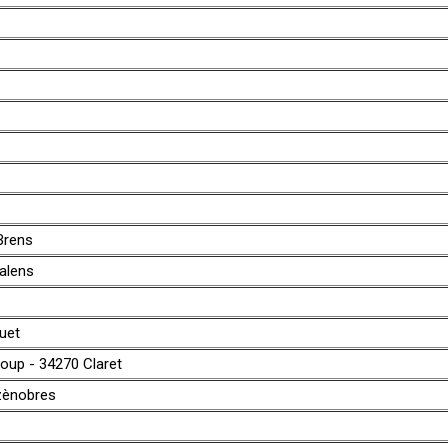
Brens
alens
uet
oup - 34270 Claret
ènobres